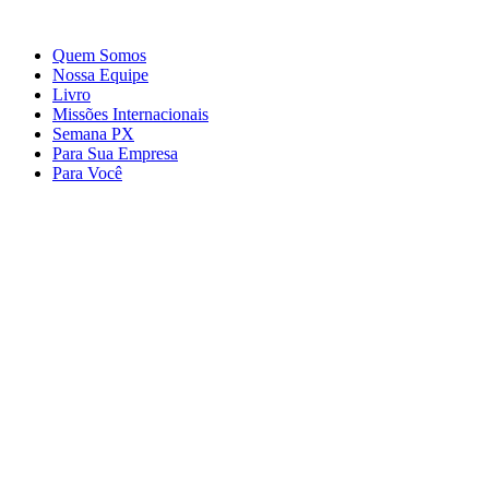
Ir
para
Quem Somos
o
Nossa Equipe
conteúdo
Livro
Missões Internacionais
Semana PX
Para Sua Empresa
Para Você